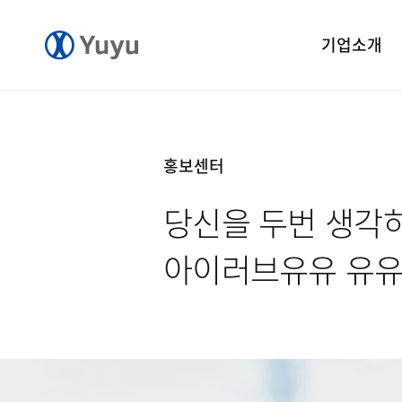
기업소개
기업개요
CEO 인사말
홍보센터
CI 소개
당신을 두번 생각
연혁
윤리경영
아이러브유유 유
중앙연구소
공장소개
오시는길