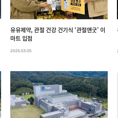
유유제약, 관절 건강 건기식 ‘관절앤굿’ 이
마트 입점
2025.03.05