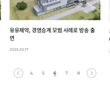
유유제약, 경영승계 모범 사례로 방송 출
연
2025.02.17
4
5
6
7
8