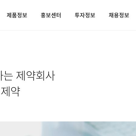
제품정보
홍보센터
투자정보
채용정보
제품검색
언론보도
재무상태표
인재상
대표브랜드
광고소개
손익계산서
인사 및 복리후
사회공헌
경영지표
채용정보
하는 제약회사
공지사항
공시정보
고객지원
전자공고
유제약