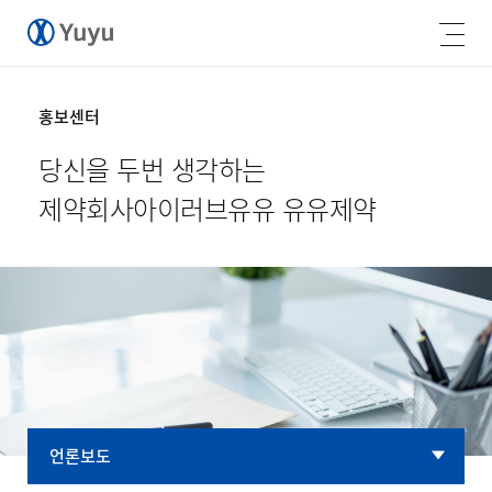
홍보센터
당신을 두번 생각하는
제약회사
아이러브유유 유유제약
언론보도