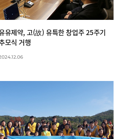
유유제약, 고(故) 유특한 창업주 25주기
추모식 거행
2024.12.06