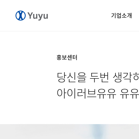
기업소개
기업개요
CEO 인사말
홍보센터
CI 소개
당신을 두번 생각
연혁
윤리경영
아이러브유유 유
중앙연구소
공장소개
오시는길