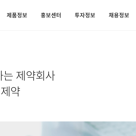
제품정보
홍보센터
투자정보
채용정보
제품검색
언론보도
재무상태표
인재상
대표브랜드
광고소개
손익계산서
인사 및 복리후
사회공헌
경영지표
채용정보
하는 제약회사
공지사항
공시정보
고객지원
전자공고
유제약