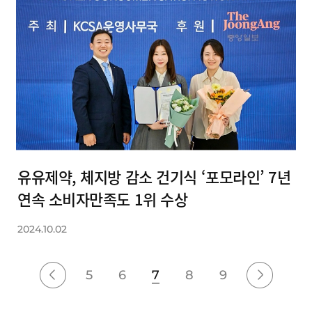
유유제약, 체지방 감소 건기식 ‘포모라인’ 7년
연속 소비자만족도 1위 수상
2024.10.02
5
6
7
8
9