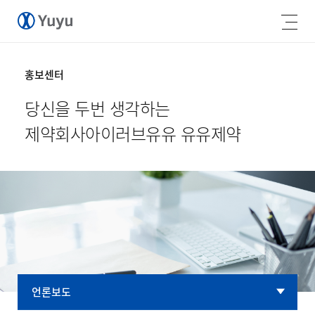
홍보센터
당신을 두번 생각하는
제약회사
아이러브유유 유유제약
언론보도