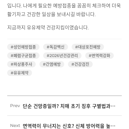
입니다. 나에게 필요한 예방접종을 꼼꼼히 체크하여 더욱
활기차고 건강한 일상을 보내시길 바랍니다.
지금까지 유유제약 건강지킴이였습니다.
#성인예방접종
#독감백신
#대상포진예방
#폐렴구균접종
#2026년건강관리
#면역력강화
#파상풍주사
#간염예방
#건강검진
#유유제약
단순 건망증일까? 치매 초기 징후 구별법과 인지 건강을 지키는 5가지 생활 습관
Prev
면역력이 무너지는 신호? 신체 방어력을 높이는 7가지 일상 습관 가이드
Next