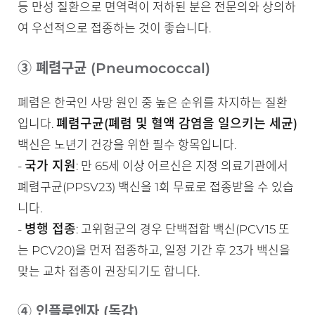
등 만성 질환으로 면역력이 저하된 분은 전문의와 상의하
여 우선적으로 접종하는 것이 좋습니다.
③ 폐렴구균 (Pneumococcal)
폐렴은 한국인 사망 원인 중 높은 순위를 차지하는 질환
폐렴구균(폐렴 및 혈액 감염을 일으키는 세균)
입니다.
백신은 노년기 건강을 위한 필수 항목입니다.
국가 지원
-
: 만 65세 이상 어르신은 지정 의료기관에서
폐렴구균(PPSV23) 백신을 1회 무료로 접종받을 수 있습
니다.
병행 접종
-
: 고위험군의 경우 단백접합 백신(PCV15 또
는 PCV20)을 먼저 접종하고, 일정 기간 후 23가 백신을
맞는 교차 접종이 권장되기도 합니다.
④ 인플루엔자 (독감)