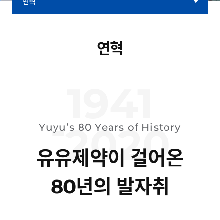
연혁
기업개요
CEO 인사말
연혁
CI 소개
연혁
1941
윤리경영
-
중앙연구소
2020
Yuyu’s 80 Years of History
공장소개
오시는길
유유제약이 걸어온
년의 발자취
80