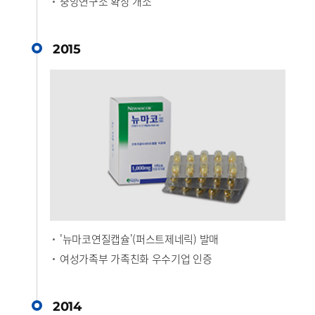
중앙연구소 확장 개소
2015
'뉴마코연질캡슐'(퍼스트제네릭) 발매
여성가족부 가족친화 우수기업 인증
2014