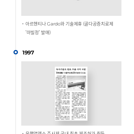
아르헨티나
와 기술제휴 (골다공증치료제
Gardo
'마빌정' 발매)
1997
은행엽엑스 주사제 국내 최초 제조허가 취득