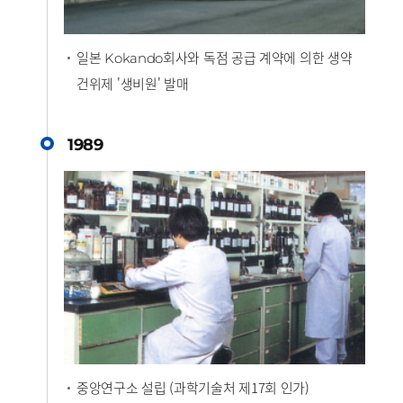
일본
회사와 독점 공급 계약에 의한 생약
Kokando
건위제 '생비원' 발매
1989
중앙연구소 설립 (과학기술처 제17회 인가)