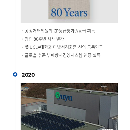
공정거래위원회 CP등급평가 A등급 획득
창립 80주년 사사 발간
美 UCLA대학과 다발성경화증 신약 공동연구
글로벌 수준 부패방지경영시스템
인증 획득
2020