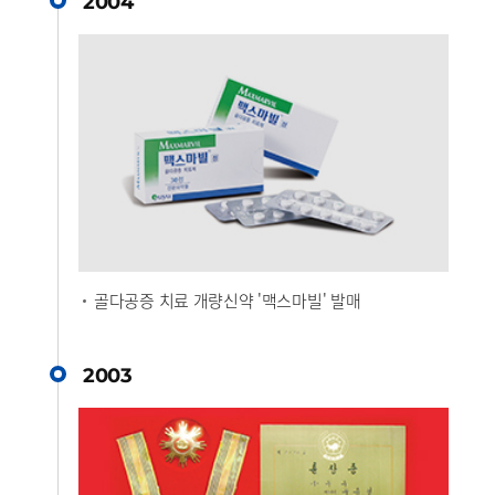
2004
골다공증 치료 개량신약 '맥스마빌' 발매
2003