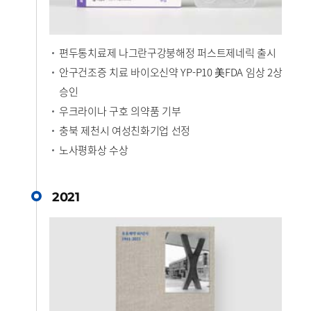
편두통치료제 나그란구강붕해정 퍼스트제네릭 출시
안구건조증 치료 바이오신약 YP-P10 美FDA 임상 2상
승인
우크라이나 구호 의약품 기부
충북 제천시 여성친화기업 선정
노사평화상 수상
2021