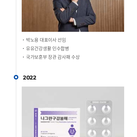
박노용 대표이사 선임
유유건강생활 인수합병
국가보훈부 장관 감사패 수상
2022