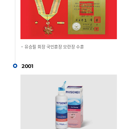
유승필 회장 국민훈장 모란장 수훈
2001