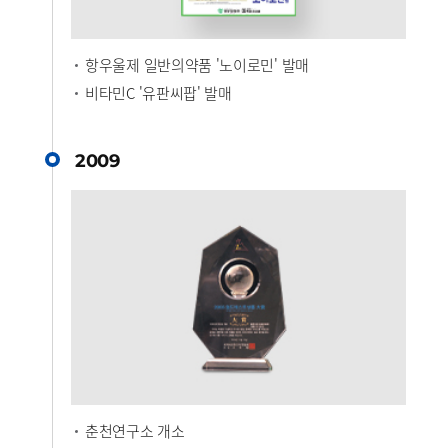
항우울제 일반의약품 '노이로민' 발매
비타민C '유판씨팝' 발매
2009
춘천연구소 개소