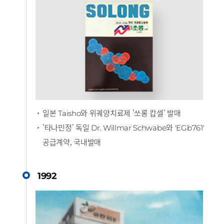
일본
와 위궤양치료제 '쏘롱 캅셀' 발매
Taisho
'타나민정' 독일
와
Dr. Willmar Schwabe
'EGb761'
공급계약, 국내발매
1992