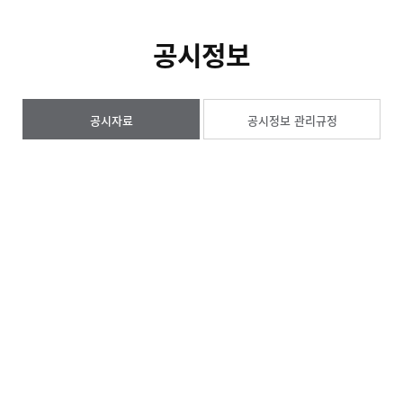
재무상태표
손익계산서
공시정보
경영지표
공시정보
공시자료
공시정보 관리규정
전자공고