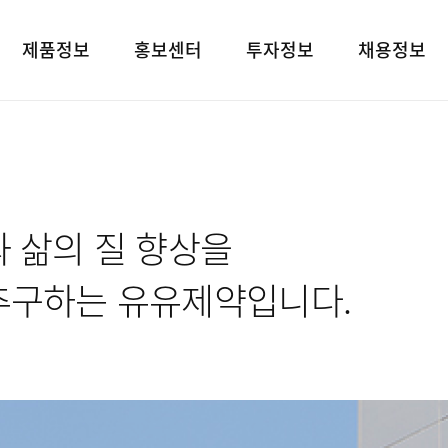
제품정보
홍보센터
투자정보
채용정보
제품검색
언론보도
재무상태표
인재상
대표브랜드
광고소개
손익계산서
인사 및 복리후
사회공헌
경영지표
채용정보
 삶의 질 향상을
공지사항
공시정보
고객지원
전자공고
추구하는 유유제약입니다.