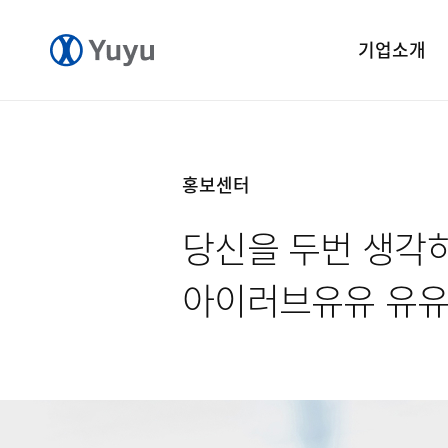
기업소개
기업개요
CEO 인사말
홍보센터
CI 소개
당신을 두번 생각
연혁
윤리경영
아이러브유유 유
중앙연구소
공장소개
오시는길