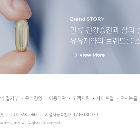
Brand STORY
인류 건강증진과
삶의 
유유제약
의 브랜드를 
view More
단수집거부
윤리경영
이용약관
고객지원
사이트맵
오시는길
빌딩
TEL : 02-2253-6600
사업자등록번호 :123-81-01790
arma, Inc.
All Rights Reserved.