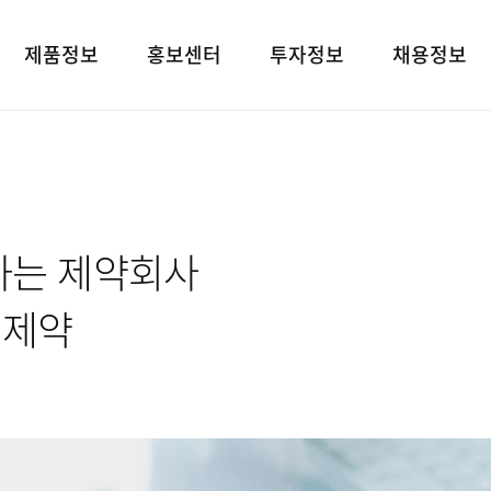
제품정보
홍보센터
투자정보
채용정보
제품검색
언론보도
재무상태표
인재상
대표브랜드
광고소개
손익계산서
인사 및 복리후
사회공헌
경영지표
채용정보
하는 제약회사
공지사항
공시정보
고객지원
전자공고
유제약