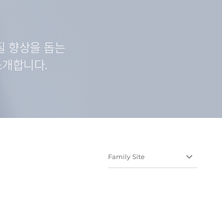
질 향상을 돕는
소개합니다.
Family Site
유유테이진메디케어
유유헬스케어
유유네이처