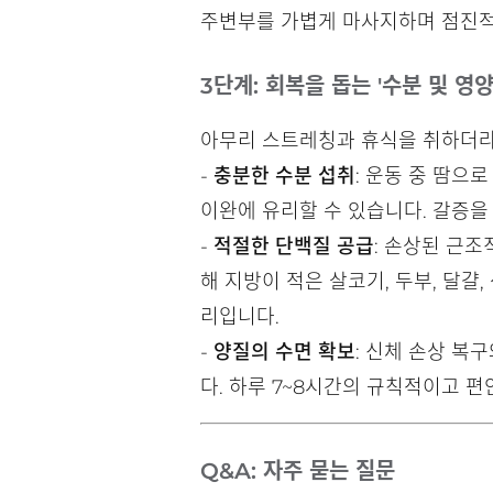
주변부를 가볍게 마사지하며 점진적
3단계: 회복을 돕는 '수분 및 영
아무리 스트레칭과 휴식을 취하더라
-
충분한 수분 섭취
: 운동 중 땀으
이완에 유리할 수 있습니다. 갈증을
-
적절한 단백질 공급
: 손상된 근
해 지방이 적은 살코기, 두부, 달걀
리입니다.
-
양질의 수면 확보
: 신체 손상 복
다. 하루 7~8시간의 규칙적이고 
Q&A: 자주 묻는 질문