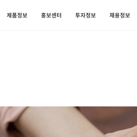
제품정보
홍보센터
투자정보
채용정보
제품검색
언론보도
재무상태표
인재상
대표브랜드
광고소개
손익계산서
인사 및 복리후
사회공헌
경영지표
채용정보
공지사항
공시정보
고객지원
전자공고