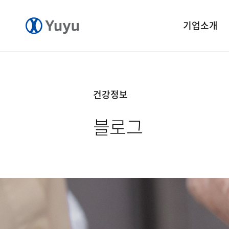
기업소개
기업개요
CEO 인사말
건강정보
CI 소개
블로그
연혁
윤리경영
중앙연구소
공장소개
오시는길