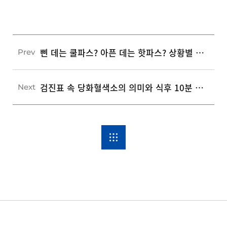
삔 데는 쿨파스? 아픈 데는 핫파스? 상황별 파스 선택법과 3가지 주의사항
Prev
검진표 속 당화혈색소의 의미와 식후 10분 혈당 흐름 잡는 3가지 습관
Next