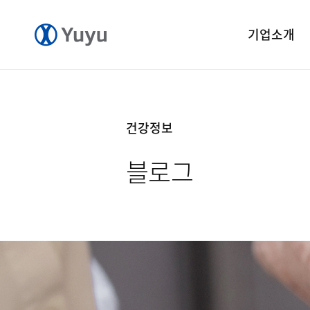
기업소개
기업개요
CEO 인사말
건강정보
CI 소개
블로그
연혁
윤리경영
중앙연구소
공장소개
오시는길