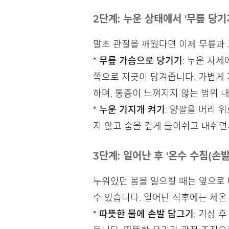
2단계: 누운 상태에서 '무릎 당기기
말초 관절을 깨웠다면 이제 무릎과 
*
무릎 가슴으로 당기기
: 누운 자
쪽으로 지긋이 당겨줍니다. 가볍게 
하며, 통증이 느껴지지 않는 범위 
*
누운 기지개 켜기
: 양팔을 머리 
지 않고 숨을 깊게 들이쉬고 내쉬면
3단계: 일어난 후 '온수 수침(손발
누워있던 몸을 일으킬 때는 옆으로
수 있습니다. 일어난 직후에는 체온
*
따뜻한 물에 손발 담그기
: 기상 