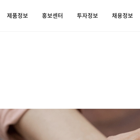
제품정보
홍보센터
투자정보
채용정보
제품검색
언론보도
재무상태표
인재상
대표브랜드
광고소개
손익계산서
인사 및 복리후
사회공헌
경영지표
채용정보
공지사항
공시정보
고객지원
전자공고