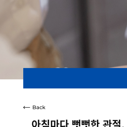
Back
아침마다 뻣뻣한 관절,