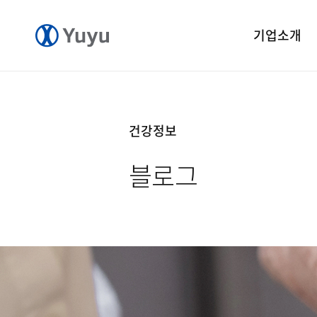
기업소개
기업개요
CEO 인사말
건강정보
CI 소개
블로그
연혁
윤리경영
중앙연구소
공장소개
오시는길