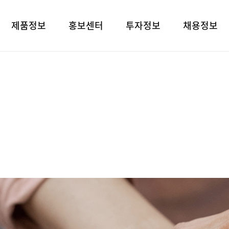
제품정보
홍보센터
투자정보
채용정보
제품검색
언론보도
재무상태표
인재상
대표브랜드
광고소개
손익계산서
인사 및 복리후
사회공헌
경영지표
채용정보
공지사항
공시정보
고객지원
전자공고