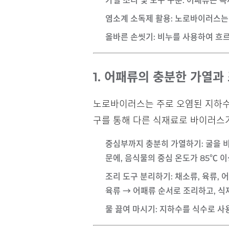
가열 조리 및 도구 구분
: 어패류는 
염소계 소독제 활용
: 노로바이러스는
올바른 손씻기
: 비누를 사용하여 흐
1. 어패류의 충분한 가열과
노로바이러스는 주로 오염된 지하수나
구를 통해 다른 식재료로 바이러스
중심부까지 충분히 가열하기
: 굴을
문에, 음식물의 중심 온도가
85℃ 
조리 도구 분리하기
: 채소류, 육류
육류 → 어패류 순서로 조리하고, 식
물 끓여 마시기
: 지하수를 식수로 