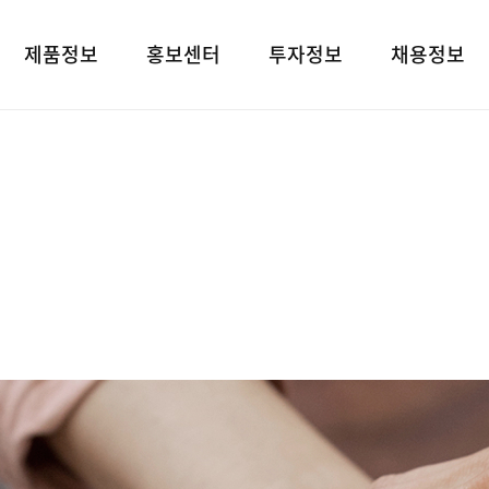
제품정보
홍보센터
투자정보
채용정보
제품검색
언론보도
재무상태표
인재상
대표브랜드
광고소개
손익계산서
인사 및 복리후
사회공헌
경영지표
채용정보
공지사항
공시정보
고객지원
전자공고