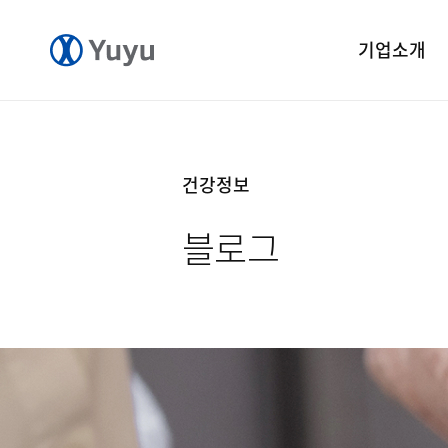
기업소개
기업개요
CEO 인사말
건강정보
CI 소개
블로그
연혁
윤리경영
중앙연구소
공장소개
오시는길