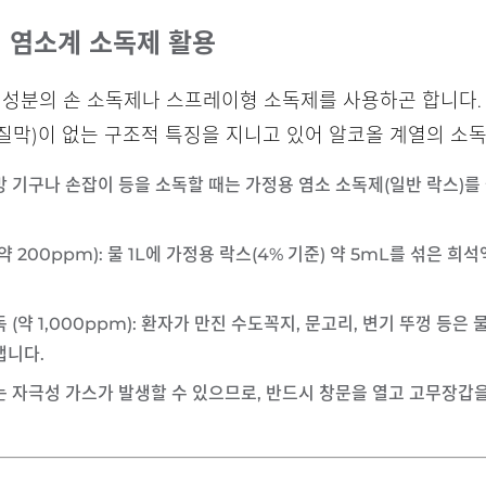
신 염소계 소독제 활용
올 성분의 손 소독제나 스프레이형 소독제를 사용하곤 합니다
 지질막)이 없는 구조적 특징을 지니고 있어 알코올 계열의 소
주방 기구나 손잡이 등을 소독할 때는
가정용 염소 소독제(일반 락스)
를
약 200ppm)
: 물 1L에 가정용 락스(4% 기준) 약 5mL를 섞은
(약 1,000ppm)
: 환자가 만진 수도꼭지, 문고리, 변기 뚜껑 등은 
냅니다.
때는 자극성 가스가 발생할 수 있으므로, 반드시 창문을 열고 고무장갑