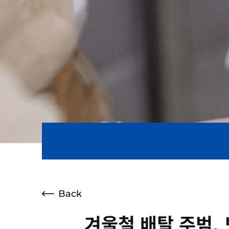
Back
겨울철 배탈 주범,