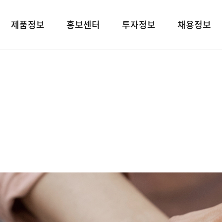
제품정보
홍보센터
투자정보
채용정보
제품검색
언론보도
재무상태표
인재상
대표브랜드
광고소개
손익계산서
인사 및 복리후
사회공헌
경영지표
채용정보
공지사항
공시정보
고객지원
전자공고