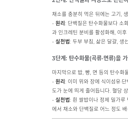
2단계: 단백질과 지방으로 든든
채소를 충분히 먹은 뒤에는 고기, 생
-
원리
: 단백질은 탄수화물보다 소화
과 인크레틴 분비를 활성화해, 이후
-
실천법
: 두부 부침, 삶은 달걀,
3단계: 탄수화물(곡류·면류)을 
마지막으로 밥, 빵, 면 등의 탄수화
-
원리
: 이미 위와 장에 식이섬유·
도가 눈에 띄게 줄어듭니다. 혈당 
-
실천법
: 흰 쌀밥이나 정제 밀가루
에서 채소와 단백질로 어느 정도 배