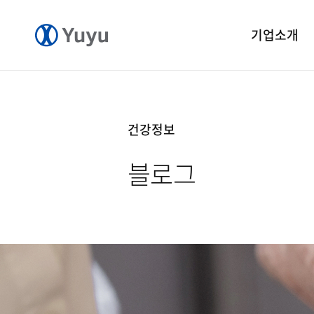
기업소개
기업개요
CEO 인사말
건강정보
CI 소개
블로그
연혁
윤리경영
중앙연구소
공장소개
오시는길