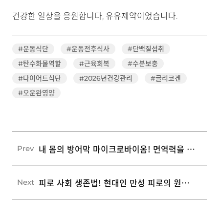
건강한 일상을 응원합니다, 유유제약이었습니다.
#운동식단
#운동전후식사
#단백질섭취
#탄수화물역할
#근육회복
#수분보충
#다이어트식단
#2026년건강관리
#글리코겐
#오운완영양
내 몸의 방어막 마이크로바이옴! 면역력을 깨우는 장내 미생물 관리법 5가지
Prev
피로 사회 생존법! 현대인 만성 피로의 원인과 5가지 대처 가이드
Next