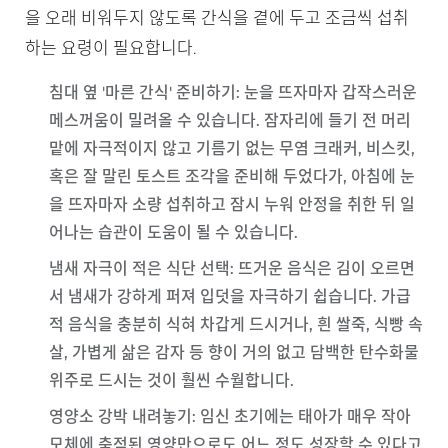
을 오래 비워두지 않도록 간식을 곁에 두고 조금씩 섭취
하는 요령이 필요합니다.
침대 옆 '마른 간식' 준비하기
: 눈을 뜨자마자 갑작스러운
메스꺼움이 밀려올 수 있습니다. 잠자리에 들기 전 머리
맡에 자극적이지 않고 기름기 없는 무염 크래커, 비스킷,
혹은 잘 말린 토스트 조각을 준비해 두었다가, 아침에 눈
을 뜨자마자 소량 섭취하고 잠시 누워 안정을 취한 뒤 일
어나는 습관이 도움이 될 수 있습니다.
냄새 자극이 적은 식단 선택
: 뜨거운 음식은 김이 오르면
서 냄새가 강하게 퍼져 입덧을 자극하기 쉽습니다. 가급
적 음식을 충분히 식혀 차갑게 드시거나, 흰 쌀죽, 식빵 속
살, 가볍게 삶은 감자 등 향이 거의 없고 담백한 탄수화물
위주로 드시는 것이 훨씬 수월합니다.
영양소 강박 내려놓기
: 임신 초기에는 태아가 매우 작아
모체에 축적된 영양만으로도 어느 정도 성장할 수 있다고