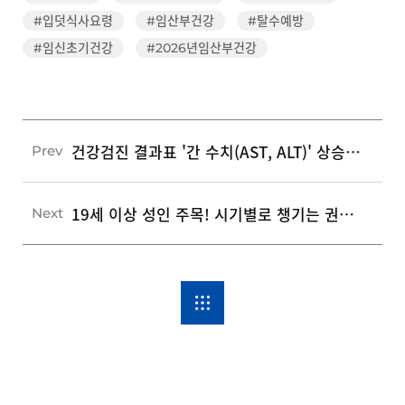
#입덧식사요령
#임산부건강
#탈수예방
#임신초기건강
#2026년임산부건강
건강검진 결과표 '간 수치(AST, ALT)' 상승, 일상에서 꼭 확인해야 할 3가지 관리법
Prev
19세 이상 성인 주목! 시기별로 챙기는 권장 예방접종 3가지 가이드
Next