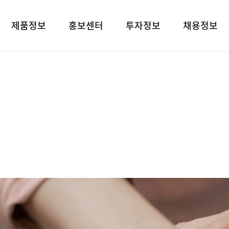
제품정보
홍보센터
투자정보
채용정보
제품검색
언론보도
재무상태표
인재상
대표브랜드
광고소개
손익계산서
인사 및 복리후
사회공헌
경영지표
채용정보
공지사항
공시정보
고객지원
전자공고