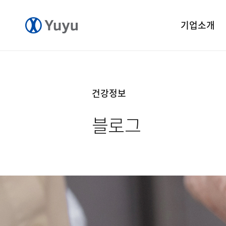
기업소개
기업개요
CEO 인사말
건강정보
CI 소개
블로그
연혁
윤리경영
중앙연구소
공장소개
오시는길