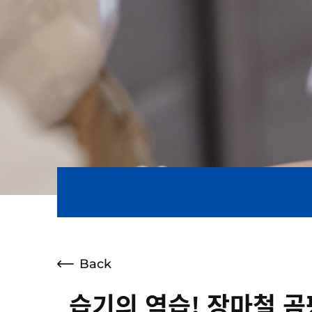
Back
습기의 역습! 장마철 