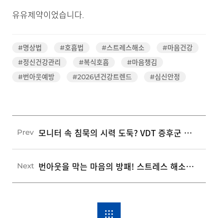
유유제약이었습니다.
#명상법
#호흡법
#스트레스해소
#마음건강
#정신건강관리
#복식호흡
#마음챙김
#번아웃예방
#2026년건강트렌드
#심신안정
모니터 속 침묵의 시력 도둑? VDT 증후군 예방을 위한 5가지 눈 건강 관리 수칙
Prev
번아웃을 막는 마음의 방패! 스트레스 해소를 위한 5가지 심리 방역 수칙
Next