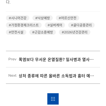
다.
#시니어건강
#낙상예방
#어르신안전
#가정환경체크리스트
#실버케어
#골다공증관리
#안전시설
#근감소증예방
#2026년건강관리
폭염보다 무서운 온열질환? 일사병과 열사병 예방을 위한 5가지 골든타임 수칙
Prev
상처 종류에 따른 올바른 소독법과 흉터 예방을 위한 5가지 응급 관리 수칙
Next