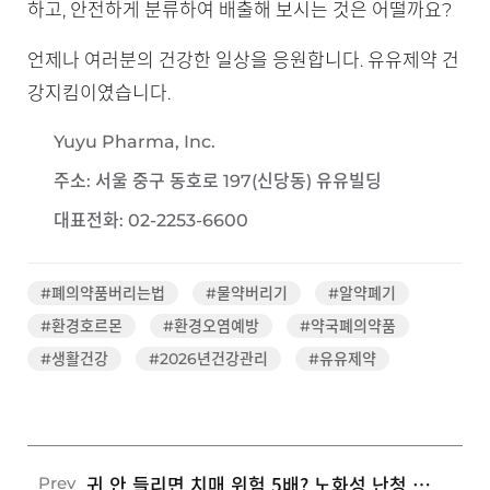
하고, 안전하게 분류하여 배출해 보시는 것은 어떨까요?
언제나 여러분의 건강한 일상을 응원합니다. 유유제약 건
강지킴이였습니다.
Yuyu Pharma, Inc.
주소: 서울 중구 동호로 197(신당동) 유유빌딩
대표전화: 02-2253-6600
#폐의약품버리는법
#물약버리기
#알약폐기
#환경호르몬
#환경오염예방
#약국폐의약품
#생활건강
#2026년건강관리
#유유제약
귀 안 들리면 치매 위험 5배? 노화성 난청 예방을 위한 3가지 수칙
Prev