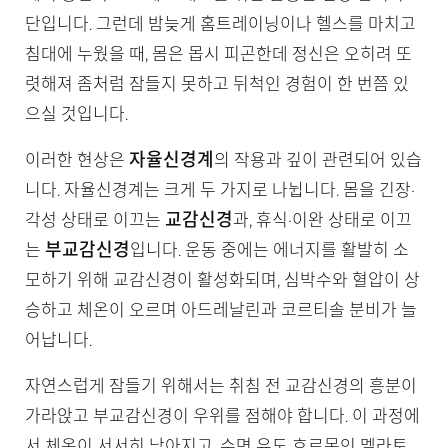
단입니다. 그런데 밤늦게 홈트레이닝이나 헬스를 마치고
침대에 누웠을 때, 몸은 몹시 피곤한데 정신은 오히려 또
렷해져 좀처럼 잠들지 못하고 뒤척인 경험이 한 번쯤 있
으실 것입니다.
자율신경계
이러한 현상은
의 작용과 깊이 관련되어 있습
니다. 자율신경계는 크게 두 가지로 나뉩니다. 몸을 긴장·
교감신경
각성 상태로 이끄는
과, 휴식·이완 상태로 이끄
부교감신경
는
입니다. 운동 중에는 에너지를 활발히 소
모하기 위해 교감신경이 활성화되며, 심박수와 혈압이 상
승하고 체온이 오르며 아드레날린과 코르티솔 분비가 늘
어납니다.
자연스럽게 잠들기 위해서는 취침 전 교감신경의 흥분이
가라앉고 부교감신경이 우위를 점해야 합니다. 이 과정에
서 체온이 서서히 낮아지고, 수면 유도 호르몬인 멜라토