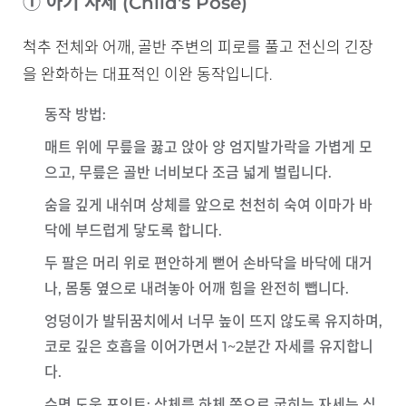
① 아기 자세 (Child's Pose)
척추 전체와 어깨, 골반 주변의 피로를 풀고 전신의 긴장
을 완화하는 대표적인 이완 동작입니다.
동작 방법
:
매트 위에 무릎을 꿇고 앉아 양 엄지발가락을 가볍게 모
으고, 무릎은 골반 너비보다 조금 넓게 벌립니다.
숨을 깊게 내쉬며 상체를 앞으로 천천히 숙여 이마가 바
닥에 부드럽게 닿도록 합니다.
두 팔은 머리 위로 편안하게 뻗어 손바닥을 바닥에 대거
나, 몸통 옆으로 내려놓아 어깨 힘을 완전히 뺍니다.
엉덩이가 발뒤꿈치에서 너무 높이 뜨지 않도록 유지하며,
코로 깊은 호흡을 이어가면서 1~2분간 자세를 유지합니
다.
수면 도움 포인트
: 상체를 하체 쪽으로 굽히는 자세는 심