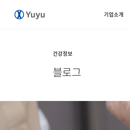
기업소개
기업개요
CEO 인사말
건강정보
CI 소개
블로그
연혁
윤리경영
중앙연구소
공장소개
오시는길