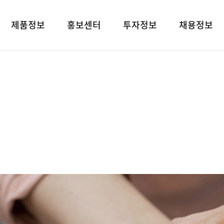
제품정보
홍보센터
투자정보
채용정보
제품검색
언론보도
재무상태표
인재상
대표브랜드
광고소개
손익계산서
인사 및 복리후
사회공헌
경영지표
채용정보
공지사항
공시정보
고객지원
전자공고