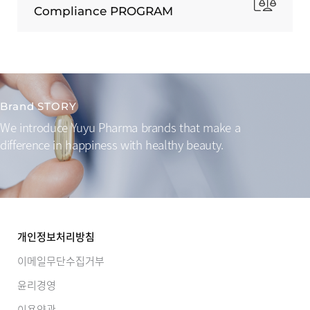
Compliance PROGRAM
Brand STORY
We introduce Yuyu Pharma brands that make a
difference
in happiness with healthy beauty.
개인정보처리방침
이메일무단수집거부
윤리경영
이용약관