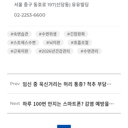
서울 중구 동호로 197(신당동) 유유빌딩
02-2253-6600
#숙면습관
#수면위생
#긴장완화
#스트레스수면
#뇌이완
#호흡조절
#근육이완
#2026년건강관리
#수면관리
임신 중 욱신거리는 허리 통증? 척추 부담을 줄이는 시기별 자세와 3가지 스트레칭
Prev
하루 100번 만지는 스마트폰? 감염 예방을 돕는 스마트기기 위생 수칙 3가지
Next