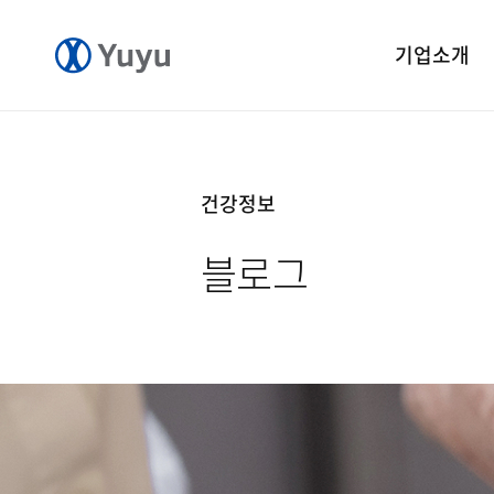
기업소개
기업개요
CEO 인사말
건강정보
CI 소개
블로그
연혁
윤리경영
중앙연구소
공장소개
오시는길