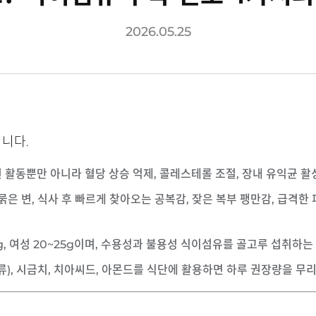
2026.05.25
니다.
변 활동뿐만 아니라 혈당 상승 억제, 콜레스테롤 조절, 장내 유익균 활
 묽은 변, 식사 후 빠르게 찾아오는 공복감, 잦은 복부 팽만감, 급격
30g, 여성 20~25g이며, 수용성과 불용성 식이섬유를 골고루 섭취하
콩류), 시금치, 치아씨드, 아몬드를 식단에 활용하면 하루 권장량을 무리