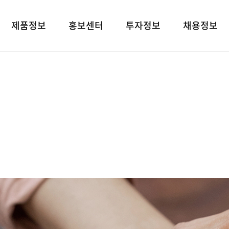
제품정보
홍보센터
투자정보
채용정보
제품검색
언론보도
재무상태표
인재상
대표브랜드
광고소개
손익계산서
인사 및 복리후
사회공헌
경영지표
채용정보
공지사항
공시정보
고객지원
전자공고