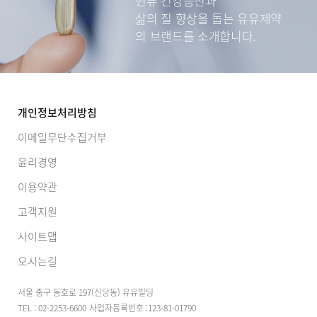
인류 건강증진과
삶의 질 향상을 돕는
유유제약
의 브랜드를 소개합니다.
개인정보처리방침
이메일무단수집거부
윤리경영
이용약관
고객지원
사이트맵
오시는길
서울 중구 동호로 197(신당동) 유유빌딩
TEL : 02-2253-6600
사업자등록번호 :123-81-01790