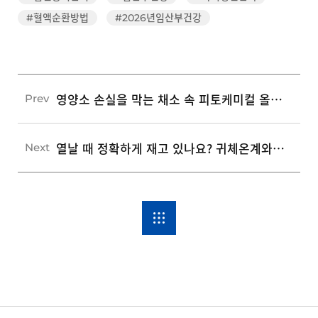
#혈액순환방법
#2026년임산부건강
영양소 손실을 막는 채소 속 피토케미컬 올바른 3가지 세척 및 보관법
Prev
열날 때 정확하게 재고 있나요? 귀체온계와 비접촉 체온계 올바른 3가지 측정법
Next