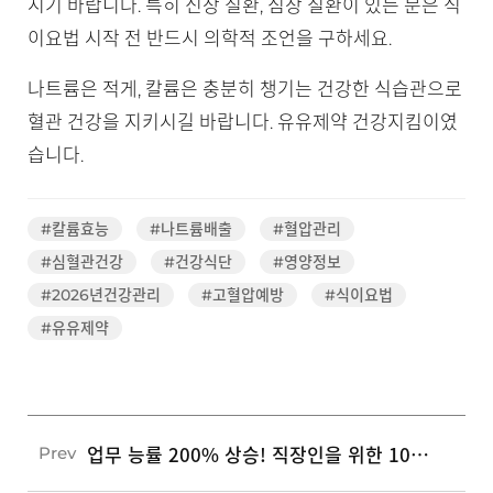
시기 바랍니다. 특히 신장 질환, 심장 질환이 있는 분은 식
이요법 시작 전 반드시 의학적 조언을 구하세요.
나트륨은 적게, 칼륨은 충분히 챙기는 건강한 식습관으로
혈관 건강을 지키시길 바랍니다. 유유제약 건강지킴이였
습니다.
#칼륨효능
#나트륨배출
#혈압관리
#심혈관건강
#건강식단
#영양정보
#2026년건강관리
#고혈압예방
#식이요법
#유유제약
업무 능률 200% 상승! 직장인을 위한 10분 오피스 스트레칭 루틴 5가지
Prev