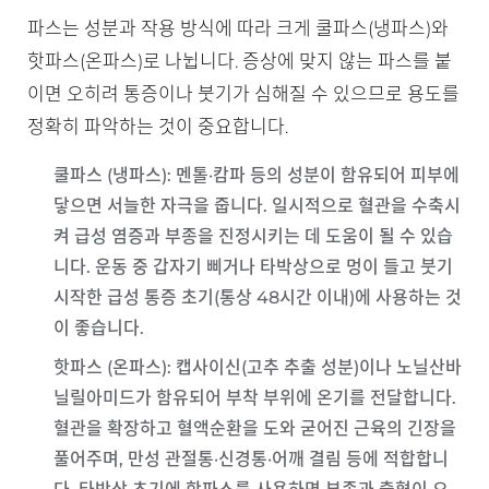
파스는 성분과 작용 방식에 따라 크게 쿨파스(냉파스)와
핫파스(온파스)로 나뉩니다. 증상에 맞지 않는 파스를 붙
이면 오히려 통증이나 붓기가 심해질 수 있으므로 용도를
정확히 파악하는 것이 중요합니다.
쿨파스 (냉파스)
: 멘톨·캄파 등의 성분이 함유되어 피부에
닿으면 서늘한 자극을 줍니다. 일시적으로 혈관을 수축시
켜 급성 염증과 부종을 진정시키는 데 도움이 될 수 있습
니다. 운동 중 갑자기 삐거나 타박상으로 멍이 들고 붓기
시작한
급성 통증 초기(통상 48시간 이내)
에 사용하는 것
이 좋습니다.
핫파스 (온파스)
: 캡사이신(고추 추출 성분)이나 노닐산바
닐릴아미드가 함유되어 부착 부위에 온기를 전달합니다.
혈관을 확장하고 혈액순환을 도와 굳어진 근육의 긴장을
풀어주며, 만성 관절통·신경통·어깨 결림 등에 적합합니