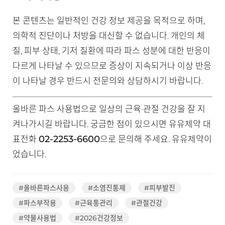
본 콘텐츠는 일반적인 건강 정보 제공을 목적으로 하며,
의학적 진단이나 처방을 대신할 수 없습니다. 개인의 체
질, 피부 상태, 기저 질환에 따라 파스 성분에 대한 반응이
다르게 나타날 수 있으므로 증상이 지속되거나 이상 반응
이 나타날 경우 반드시 전문의와 상담하시기 바랍니다.
올바른 파스 사용법으로 일상의 근육·관절 건강을 잘 지
켜나가시길 바랍니다. 궁금한 점이 있으시면 유유제약 대
02-2253-6600
표전화
으로 문의해 주세요. 유유제약이
었습니다.
#올바른파스사용
#소염진통제
#피부발진
#파스부작용
#근육통관리
#관절건강
#약물사용법
#2026건강정보