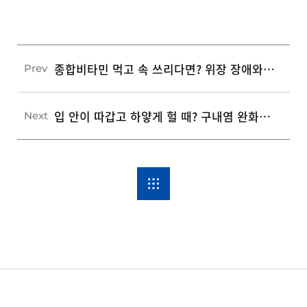
종합비타민 먹고 속 쓰리다면? 위장 장애와 과다 섭취를 피하는 4가지 안전 복용법
Prev
입 안이 따갑고 하얗게 헐 때? 구내염 완화를 돕는 3가지 구강 관리법
Next