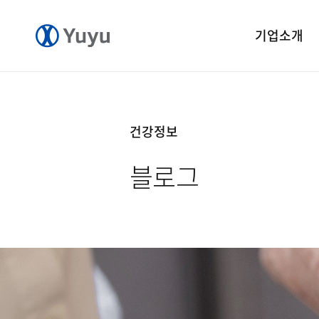
기업소개
기업개요
CEO 인사말
건강정보
CI 소개
블로그
연혁
윤리경영
중앙연구소
공장소개
오시는길