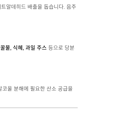
세트알데히드 배출을 돕습니다. 음주
면
꿀물, 식혜, 과일 주스
등으로 당분
알코올 분해에 필요한 산소 공급을