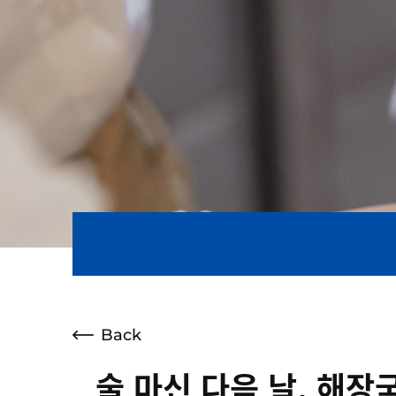
Back
술 마신 다음 날, 해장