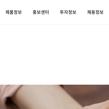
제품정보
홍보센터
투자정보
채용정보
제품검색
언론보도
재무상태표
인재상
대표브랜드
광고소개
손익계산서
인사 및 복리후
사회공헌
경영지표
채용정보
공지사항
공시정보
고객지원
전자공고