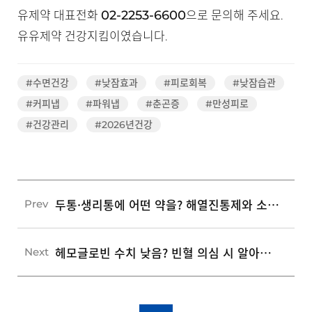
02-2253-6600
유제약 대표전화
으로 문의해 주세요.
유유제약 건강지킴이였습니다.
#수면건강
#낮잠효과
#피로회복
#낮잠습관
#커피냅
#파워냅
#춘곤증
#만성피로
#건강관리
#2026년건강
두통·생리통에 어떤 약을? 해열진통제와 소염진통제 구분법과 4가지 안전 복용 수칙
Prev
헤모글로빈 수치 낮음? 빈혈 의심 시 알아야 할 3가지 건강 관리법
Next