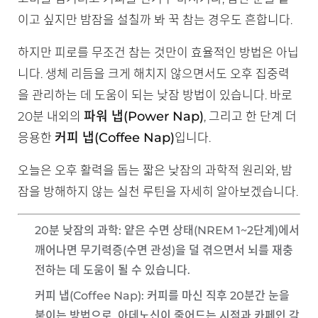
이고 싶지만 밤잠을 설칠까 봐 꾹 참는 경우도 흔합니다.
하지만 피로를 무조건 참는 것만이 효율적인 방법은 아닙
니다. 생체 리듬을 크게 해치지 않으면서도 오후 집중력
을 관리하는 데 도움이 되는 낮잠 방법이 있습니다. 바로
파워 냅(Power Nap)
20분 내외의
, 그리고 한 단계 더
커피 냅(Coffee Nap)
응용한
입니다.
오늘은 오후 활력을 돕는 짧은 낮잠의 과학적 원리와, 밤
잠을 방해하지 않는 실천 루틴을 자세히 알아보겠습니다.
20분 낮잠의 과학
: 얕은 수면 상태(NREM 1~2단계)에서
깨어나면 무기력증(수면 관성)을 덜 겪으면서 뇌를 재충
전하는 데 도움이 될 수 있습니다.
커피 냅(Coffee Nap)
: 커피를 마신 직후 20분간 눈을
붙이는 방법으로, 아데노신이 줄어드는 시점과 카페인 각