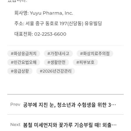
었습니다.
회사명
: Yuyu Pharma, Inc.
주소
: 서울 중구 동호로 197(신당동) 유유빌딩
대표전화
: 02-2253-6600
#화상응급처치
#가정내사고
#화상치료주의점
#민간요법오해
#생활안전
#피부보호
#응급상황
#2026년건강관리
공부에 지친 눈, 청소년과 수험생을 위한 3단계 안구 건조 예방 습관
Prev
봄철 미세먼지와 꽃가루 기승부릴 때! 외출 전후 실천하는 3가지 호흡기 보호 습관
Next