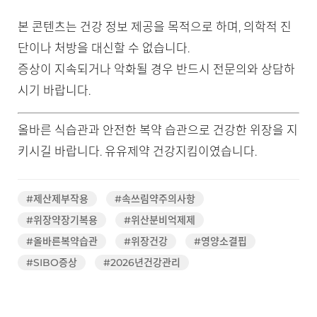
본 콘텐츠는 건강 정보 제공을 목적으로 하며, 의학적 진
단이나 처방을 대신할 수 없습니다.
증상이 지속되거나 악화될 경우 반드시 전문의와 상담하
시기 바랍니다.
올바른 식습관과 안전한 복약 습관으로 건강한 위장을 지
키시길 바랍니다. 유유제약 건강지킴이였습니다.
#제산제부작용
#속쓰림약주의사항
#위장약장기복용
#위산분비억제제
#올바른복약습관
#위장건강
#영양소결핍
#SIBO증상
#2026년건강관리