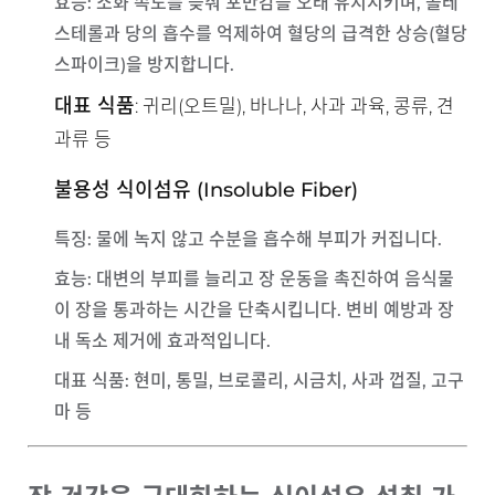
효능
: 소화 속도를 늦춰 포만감을 오래 유지시키며, 콜레
스테롤과 당의 흡수를 억제하여 혈당의 급격한 상승(혈당
스파이크)을 방지합니다.
대표 식품
: 귀리(오트밀), 바나나, 사과 과육, 콩류, 견
과류 등
불용성 식이섬유 (Insoluble Fiber)
특징
: 물에 녹지 않고 수분을 흡수해 부피가 커집니다.
효능
: 대변의 부피를 늘리고 장 운동을 촉진하여 음식물
이 장을 통과하는 시간을 단축시킵니다. 변비 예방과 장
내 독소 제거에 효과적입니다.
대표 식품
: 현미, 통밀, 브로콜리, 시금치, 사과 껍질, 고구
마 등