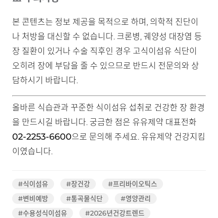
본 콘텐츠는 정보 제공을 목적으로 하며, 의학적 진단이
나 처방을 대신할 수 없습니다. 크론병, 궤양성 대장염 등
장 질환이 있거나 수술 직후인 경우 고식이섬유 식단이
오히려 장에 부담을 줄 수 있으므로 반드시 전문의와 상
담하시기 바랍니다.
올바른 식습관과 꾸준한 식이섬유 섭취로 건강한 장 환경
을 만드시길 바랍니다. 궁금한 점은 유유제약 대표전화
02-2253-6600
으로 문의해 주세요. 유유제약 건강지킴
이였습니다.
#식이섬유
#장건강
#프리바이오틱스
#변비예방
#통곡물식단
#영양관리
#수용성식이섬유
#2026년건강트렌드