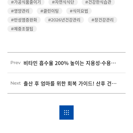
#가공식품줄이기
#자연식식단
#건강한식습관
#영양관리
#클린이팅
#식이요법
#만성염증완화
#2026년건강관리
#장건강관리
#체중조절팁
비타민 흡수율 200% 높이는 지용성·수용성 영양제 5가지 복용 시간과 조리법
Prev
출산 후 엄마를 위한 회복 가이드! 산후 건강 관리와 우울증 예방 5가지 수칙
Next