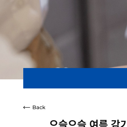
Back
으슬으슬 여름 감기