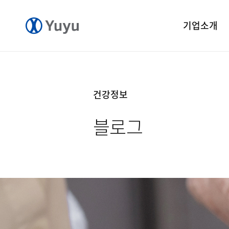
기업소개
기업개요
CEO 인사말
건강정보
CI 소개
블로그
연혁
윤리경영
중앙연구소
공장소개
오시는길