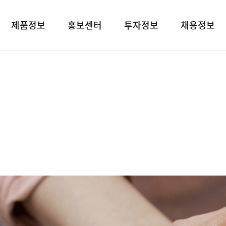
제품정보
홍보센터
투자정보
채용정보
제품검색
언론보도
재무상태표
인재상
대표브랜드
광고소개
손익계산서
인사 및 복리후
사회공헌
경영지표
채용정보
공지사항
공시정보
고객지원
전자공고