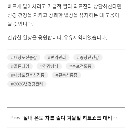
빠르게 알아차리고 가급적 빨리 의료진과 상담하신다면
신경 건강을 지키고 상쾌한 일상을 유지하는 데 도움이
될 것입니다.
건강한 일상을 응원합니다, 유유제약이었습니다.
#대상포진증상
#면역관리
#중장년건강
#골든타임
#건강상식
#수포전통증
#대상포진후신경통
#편측성통증
#2026년건강관리
실내 온도 차를 줄여 겨울철 히트쇼크 대비를 돕는 3가지 생활 수칙
Prev