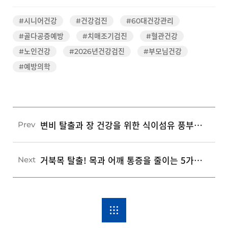
#시니어건강
#건강검진
#60대건강관리
#골다공증예방
#치매조기검진
#혈관건강
#노인건강
#2026년건강검진
#부모님건강
#예방의학
변비 탈출과 장 건강을 위한 식이섬유 풍부한 식품 5가지와 올바른 섭취법
Prev
거북목 탈출! 목과 어깨 통증을 줄이는 5가지 바른 자세 습관
Next