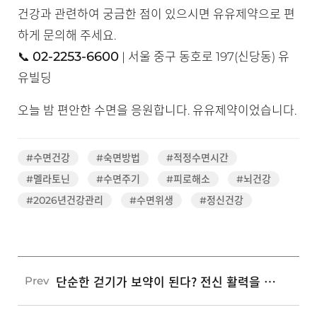
건강과 관련하여 궁금한 점이 있으시면 유유제약으로 편
하게 문의해 주세요.
02-2253-6600
📞
| 서울 중구 동호로 197(신당동) 유
유빌딩
오늘 밤 편안한 수면을 응원합니다. 유유제약이었습니다.
#수면건강
#숙면방법
#적정수면시간
#멜라토닌
#수면주기
#피로해소
#뇌건강
#2026년건강관리
#수면위생
#정신건강
단순한 걷기가 보약이 된다? 전신 활력을 높이는 올바른 걷기 자세와 5가지 효과
Prev