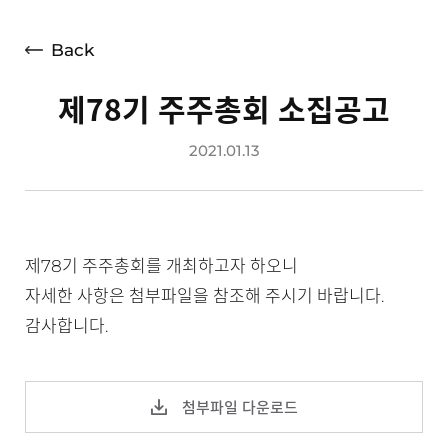
재무상태표
손익계산서
Back
경영지표
제78기 주주총회 소집공고
공시정보
2021.01.13
전자공고
제78기 주주총회를 개최하고자 하오니
자세한 사항은 첨부파일을 참조해 주시기 바랍니다.
감사합니다.
첨부파일 다운로드