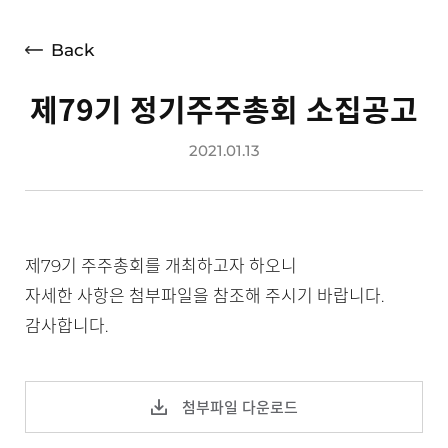
재무상태표
손익계산서
Back
경영지표
제79기 정기주주총회 소집공고
공시정보
2021.01.13
전자공고
제79기 주주총회를 개최하고자 하오니
자세한 사항은 첨부파일을 참조해 주시기 바랍니다.
감사합니다.
첨부파일 다운로드