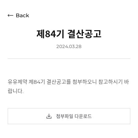
재무상태표
손익계산서
Back
경영지표
제84기 결산공고
공시정보
2024.03.28
전자공고
유유제약 제84기 결산공고를 첨부하오니 참고하시기 바
랍니다.
첨부파일 다운로드