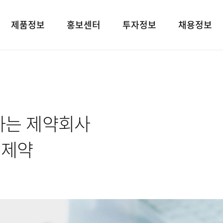
제품정보
홍보센터
투자정보
채용정보
제품검색
언론보도
재무상태표
인재상
대표브랜드
광고소개
손익계산서
인사 및 복리후
사회공헌
경영지표
채용정보
하는 제약회사
공지사항
공시정보
고객지원
전자공고
유제약