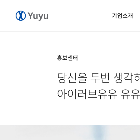
기업소개
기업개요
CEO 인사말
홍보센터
CI 소개
당신을 두번 생각
연혁
윤리경영
아이러브유유 유
중앙연구소
공장소개
오시는길