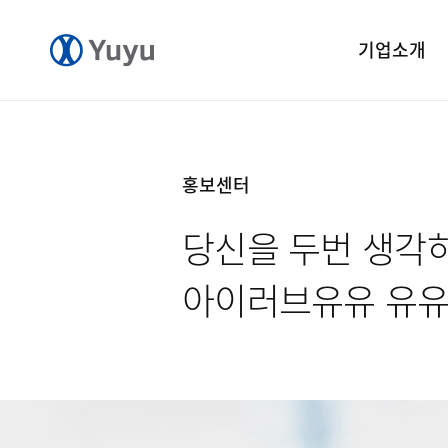
기업소개
기업개요
CEO 인사말
홍보센터
CI 소개
당신을 두번 생각
연혁
윤리경영
아이러브유유 유
중앙연구소
공장소개
오시는길