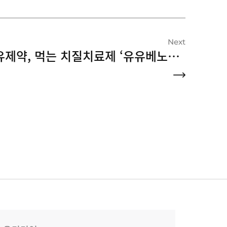
Next
유유제약, 먹는 치질치료제 ‘유유베노스민정’ 출시