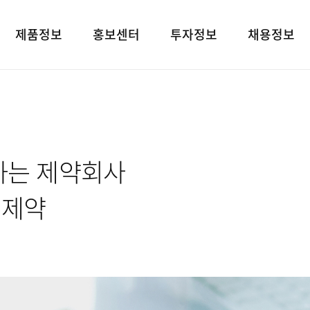
제품정보
홍보센터
투자정보
채용정보
제품검색
언론보도
재무상태표
인재상
대표브랜드
광고소개
손익계산서
인사 및 복리후
사회공헌
경영지표
채용정보
하는 제약회사
공지사항
공시정보
고객지원
전자공고
유제약