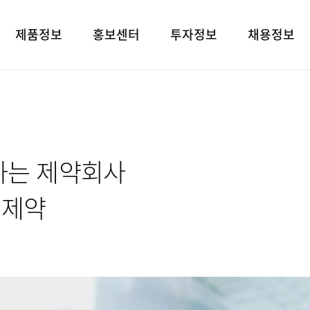
제품정보
홍보센터
투자정보
채용정보
제품검색
언론보도
재무상태표
인재상
대표브랜드
광고소개
손익계산서
인사 및 복리후
사회공헌
경영지표
채용정보
하는 제약회사
공지사항
공시정보
고객지원
전자공고
유제약