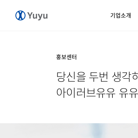
기업소개
기업개요
CEO 인사말
홍보센터
CI 소개
당신을 두번 생각
연혁
윤리경영
아이러브유유 유
중앙연구소
공장소개
오시는길