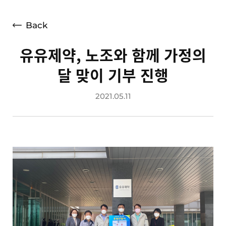
언론보도
광고소개
Back
사회공헌
유유제약, 노조와 함께 가정의
공지사항
달 맞이 기부 진행
고객지원
2021.05.11