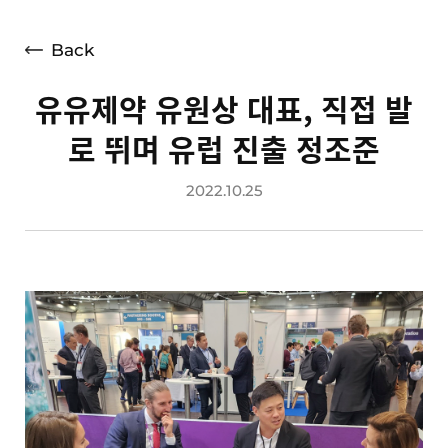
언론보도
광고소개
Back
사회공헌
유유제약 유원상 대표, 직접 발
공지사항
로 뛰며 유럽 진출 정조준
고객지원
2022.10.25