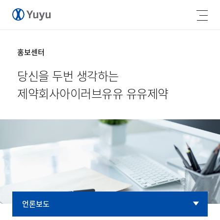
홍보센터
당신을 두번 생각하는
제약회사
아이러브유유 유유제약
언론보도