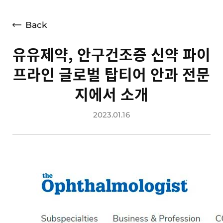
언론보도
광고소개
Back
사회공헌
유유제약, 안구건조증 신약 파이
공지사항
프라인 글로벌 탑티어 안과 전문
고객지원
지에서 소개
2023.01.16