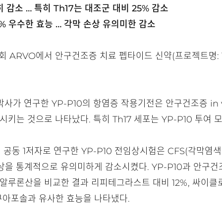
히 감소 … 특히 Th17는 대조군 대비 25% 감소
% 우수한 효능 … 각막 손상 유의미한 감소
회 ARVO에서 안구건조증 치료 펩타이드 신약(프로젝트명: Y
der 박사가 연구한 YP-P10의 항염증 작용기전은 안구건조증 i
소시키는 것으로 나타났다. 특히 Th17 세포는 YP-P10 투여
동 1저자로 연구한 YP-P10 전임상시험은 CFS(각막염색검사, 
막 손상을 통계적으로 유의미하게 감소시켰다. YP-P10과 안
히알루론산을 비교한 결과 리피테그라스트 대비 12%, 싸이클
쿠아포솔과 유사한 효능을 나타냈다.