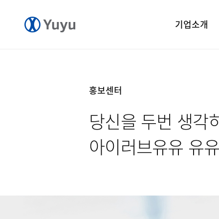
기업소개
기업개요
CEO 인사말
홍보센터
CI 소개
당신을 두번 생각
연혁
윤리경영
아이러브유유 유
중앙연구소
공장소개
오시는길