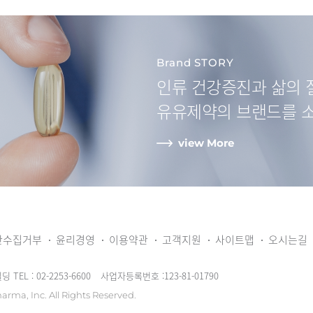
Brand STORY
인류 건강증진과
삶의 
유유제약
의 브랜드를 
view More
단수집거부
윤리경영
이용약관
고객지원
사이트맵
오시는길
빌딩
TEL : 02-2253-6600
사업자등록번호 :123-81-01790
arma, Inc.
All Rights Reserved.