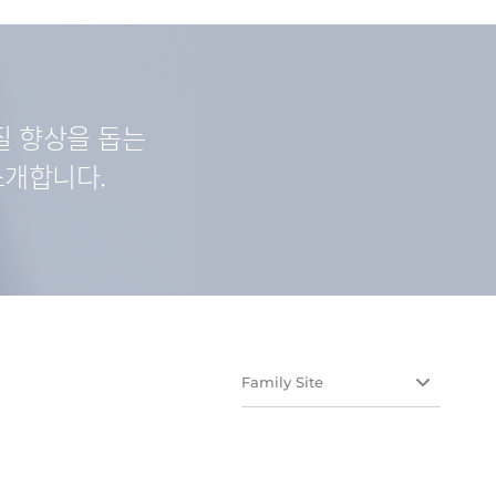
질 향상을 돕는
소개합니다.
Family Site
유유테이진메디케어
유유헬스케어
유유네이처