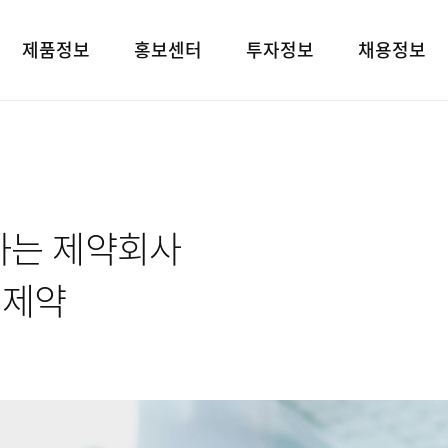
제품정보
홍보센터
투자정보
채용정보
제품검색
언론보도
재무상태표
인재상
대표브랜드
광고소개
손익계산서
인사 및 복리후
사회공헌
경영지표
채용정보
하는 제약회사
공지사항
공시정보
고객지원
전자공고
유제약