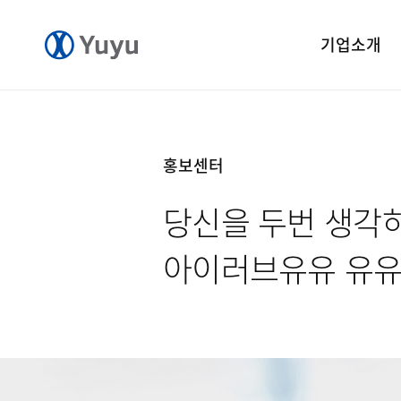
기업소개
기업개요
CEO 인사말
홍보센터
CI 소개
당신을 두번 생각
연혁
윤리경영
아이러브유유 유
중앙연구소
공장소개
오시는길