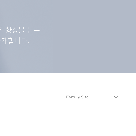
질 향상을 돕는
소개합니다.
Family Site
유유테이진메디케어
유유헬스케어
유유네이처