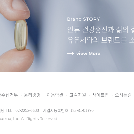
Brand STORY
인류 건강증진과
삶의 
유유제약
의 브랜드를 
view More
단수집거부
윤리경영
이용약관
고객지원
사이트맵
오시는길
빌딩
TEL : 02-2253-6600
사업자등록번호 :123-81-01790
arma, Inc.
All Rights Reserved.