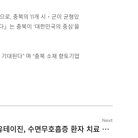
인으로, 충북의 11개 시・군이 균형있
다」는 충북이 ‘대한민국의 중심’을
기대된다” 며 “충북 소재 향토기업
Next
유유테이진, 수면무호흡증 환자 치료 돕는 i3 시스템 구축