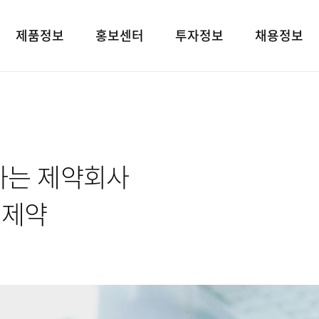
제품정보
홍보센터
투자정보
채용정보
제품검색
언론보도
재무상태표
인재상
대표브랜드
광고소개
손익계산서
인사 및 복리후
사회공헌
경영지표
채용정보
하는 제약회사
공지사항
공시정보
고객지원
전자공고
유제약